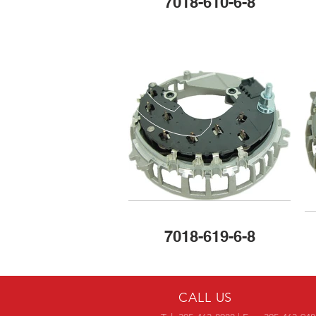
7018-610-6-8
7018-619-6-8
CALL US